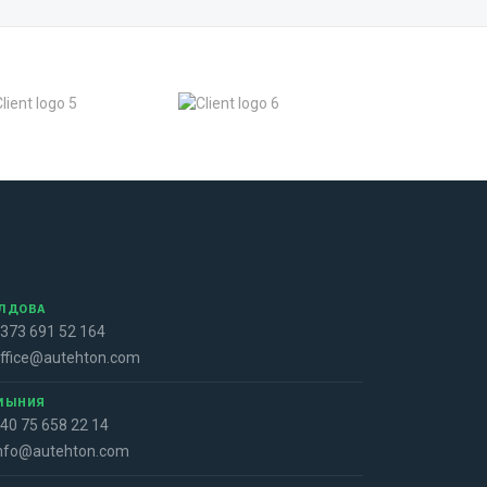
ЛДОВА
373 691 52 164
ffice@autehton.com
МЫНИЯ
40 75 658 22 14
nfo@autehton.com