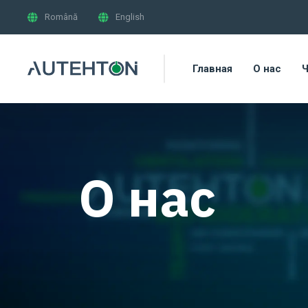
Română
English
Главная
О нас
Ч
О нас