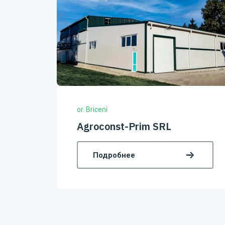
s.Burlacu, r-l Cahu
Burlacu-Fruct CÎ
Подробнее