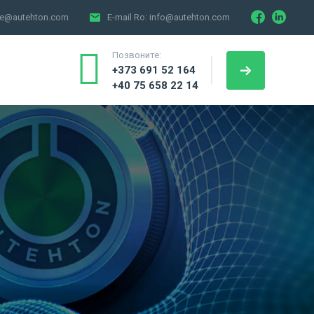
Facebo
Link
ce@autehton.com
E-mail Ro:
info@autehton.com
Позвоните:
+373 691 52 164
+40 75 658 22 14