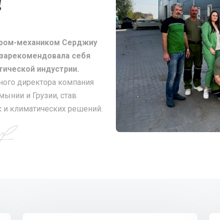
!
ером-механиком Серджиу
 зарекомендовала себя
тической индустрии.
ного директора компания
ынии и Грузии, став
 и климатических решений.