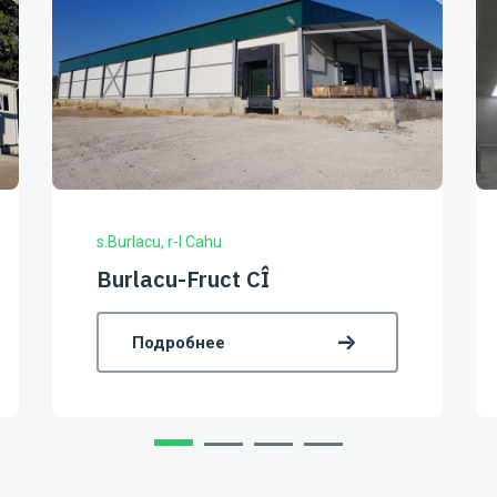
s.Acui, r-l Cantemir
Ceteronis-ST SRL
Подробнее