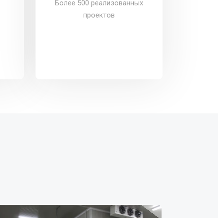
Более 500 реализованных
проектов
st Valg SRL
Nisvinex Grup