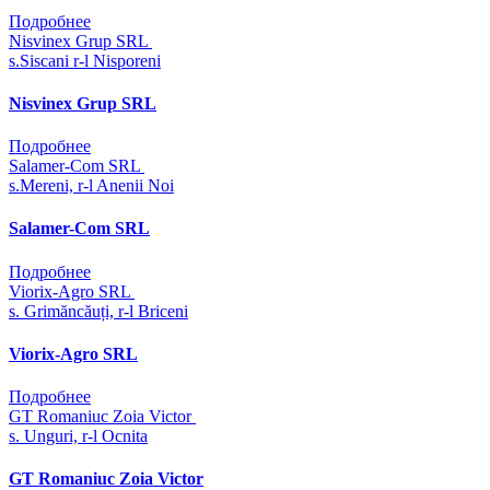
Подробнее
Nisvinex Grup SRL
s.Siscani r-l Nisporeni
Nisvinex Grup SRL
Подробнее
Salamer-Com SRL
s.Mereni, r-l Anenii Noi
Salamer-Com SRL
Подробнее
Viorix-Agro SRL
s. Grimăncăuți, r-l Briceni
Viorix-Agro SRL
Подробнее
GT Romaniuc Zoia Victor
s. Unguri, r-l Ocnita
GT Romaniuc Zoia Victor